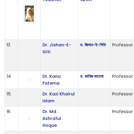
13
Dr. Jishan-E-
ড. জিসান-ই-গিতি
Professor
Giti
14
Dr. Kaniz
ড. কানিজ ফাতেমা
Professor
Fatema
15
Dr. Kazi Khairul
Professor
Islam
16
Dr. Md .
Professor
Ashraful
Hoque