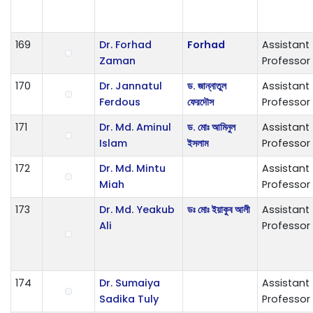
169
Dr. Forhad
Forhad
Assistant
Zaman
Professor
170
Dr. Jannatul
ড. জান্নাতুল
Assistant
Ferdous
ফেরদৌস
Professor
171
Dr. Md. Aminul
ড. মোঃ আমিনুল
Assistant
Islam
ইসলাম
Professor
172
Dr. Md. Mintu
Assistant
Miah
Professor
173
Dr. Md. Yeakub
ডঃ মোঃ ইয়াকুব আলী
Assistant
Ali
Professor
174
Dr. Sumaiya
Assistant
Sadika Tuly
Professor