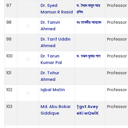
97
Dr. Syed
ড. সৈয়দ মামুন আর
Professor
Mamun R Rasid
রশিদ
98
Dr. Tanvir
ডঃ তানভীর আহমেদ
Professor
Ahmed
99
Dr. Tarif Uddin
Professor
Ahmed
100
Dr. Tarun
ড. তরুন কুমার পাল
Professor
Kumar Pal
101
Dr. Tohur
Professor
Ahmed
102
Iqbal Matin
Professor
103
Md. Abu Bokar
†gvt Avey
Professor
Siddique
eKi wQwÏK