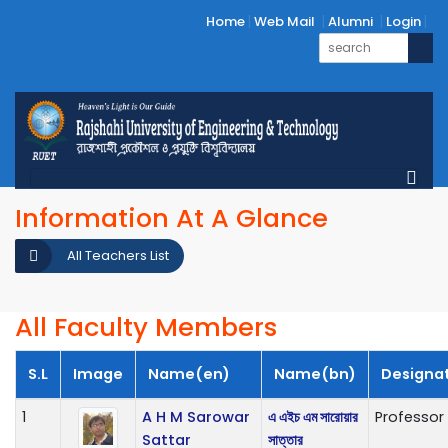
Home
Web Mail
Alumni
Login
Information At A Glance
All Teachers List
All Faculty Members
S.L
Image
Name(en)
Name(bn)
Designa
1
A H M Sarowar
এ এইচ এম সারোয়ার
Professor
Sattar
সাত্তার