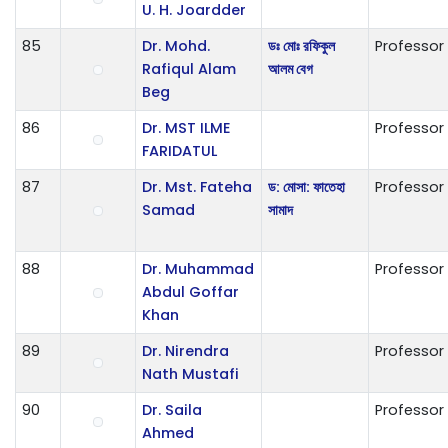
U. H. Joardder
85
Dr. Mohd.
ডঃ মোঃ রফিকুল
Professor
Rafiqul Alam
আলম বেগ
Beg
86
Dr. MST ILME
Professor
FARIDATUL
87
Dr. Mst. Fateha
ড: মোসা: ফাতেহা
Professor
Samad
সামাদ
88
Dr. Muhammad
Professor
Abdul Goffar
Khan
89
Dr. Nirendra
Professor
Nath Mustafi
90
Dr. Saila
Professor
Ahmed